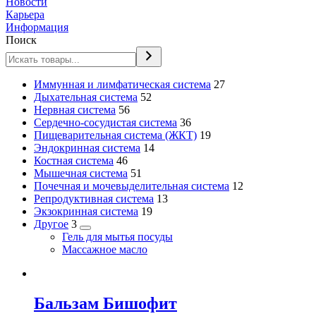
Новости
Карьера
Информация
Поиск
2
Иммунная и лимфатическая система
27
2
товара
Дыхательная система
52
2
товара
Нервная система
56
товара
2
Сердечно-сосудистая система
36
товара
2
Пищеварительная система (ЖКТ)
19
2
товара
Эндокринная система
14
2
товара
Костная система
46
товара
2
Мышечная система
51
товара
2
Почечная и мочевыделительная система
12
2
товара
Репродуктивная система
13
2
товара
Экзокринная система
19
2
товара
Другое
3
товара
Гель для мытья посуды
Массажное масло
Бальзам Бишофит