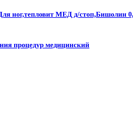
 Для ног,тепловит МЕД д/стоп,Бишолин 0
ения процедур медицинский