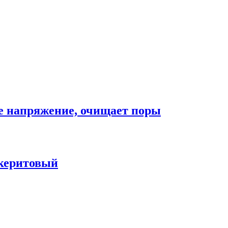
ое напряжение, очищает поры
океритовый