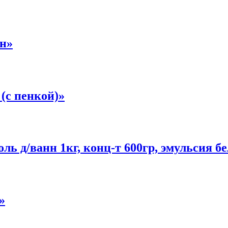
н»
(с пенкой)»
оль д/ванн 1кг, конц-т 600гр, эмульсия б
»