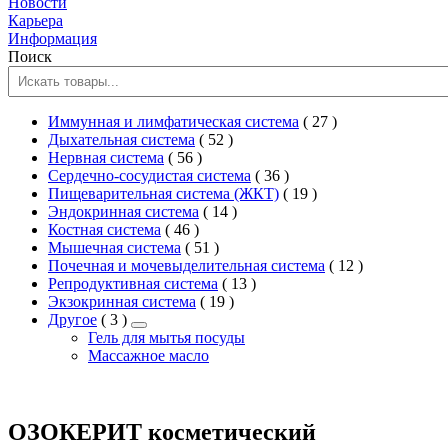
Новости
Карьера
Информация
Поиск
2
Иммунная и лимфатическая система
27
2
товара
Дыхательная система
52
2
товара
Нервная система
56
товара
2
Сердечно-сосудистая система
36
товара
2
Пищеварительная система (ЖКТ)
19
2
товара
Эндокринная система
14
2
товара
Костная система
46
товара
2
Мышечная система
51
товара
2
Почечная и мочевыделительная система
12
2
товара
Репродуктивная система
13
2
товара
Экзокринная система
19
2
товара
Другое
3
товара
Гель для мытья посуды
Массажное масло
ОЗОКЕРИТ косметический